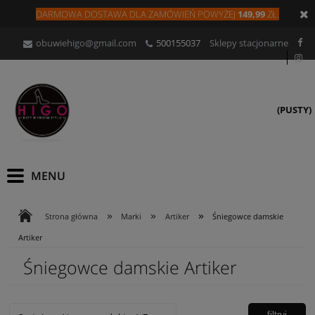
DARMOWA DOSTAWA DLA
ZAMÓW
IEŃ
POWYŻEJ
149,99
ZŁ.
obuwiehigo@gmail.com
500155037
Sklepy stacjonarne
(PUSTY)
»
»
»
Strona główna
Marki
Artiker
Śniegowce damskie
Artiker
Śniegowce damskie Artiker
filtruj