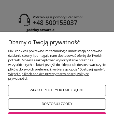
Potrzebujesz pomocy? Zadzwoń!
+48 500155037
godziny otwarcia:
Pon-Pt 9:00-17:00
Sobota 9:30-13:30
Dbamy o Twoją prywatność
obuwiehigo@gmail.com
Pliki cookies i pokrewne im technologie umożliwiają poprawne
WARUNKI ZAKUPÓW
działanie strony i pomagają nam dostosować ofertę do Twoich
potrzeb. Możesz zaakceptować wykorzystanie przez nas
wszystkich tych plików i przejść do sklepu lub dostosować użycie
plików do swoich preferencji, wybierając opcję "Dostosuj zgody".
MOJE KONTO
Więcej o plikach cookies przeczytasz w naszej Polityce
prywatności.
INFORMACJE O SKLEPIE
ZAAKCEPTUJ TYLKO NIEZBĘDNE
BEZPIECZNE PŁATNOŚCI
DOSTOSUJ ZGODY