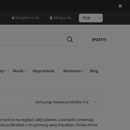
Zarejestruj się
Zaloguj się
(PUSTY)
rby
Marki
Wyprzedaże
Akcesoria
Blog
Sortuj wg:
Nazwa produktu A-Z
orzystnie na wygląd całej sylwetki, a ponadto zmieniają
bia podkreślać z ich pomocą swój charakter. Polska firma
y warto zwrócić uwagę?