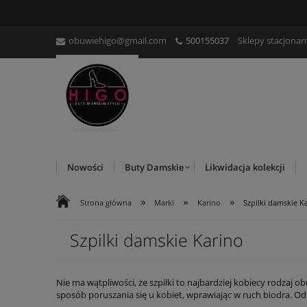
obuwiehigo@gmail.com
500155037
Sklepy stacjonar
Nowości
Buty Damskie
Likwidacja kolekcji
»
»
»
Strona główna
Marki
Karino
Szpilki damskie K
Szpilki damskie Karino
Nie ma wątpliwości, że szpilki to najbardziej kobiecy rodzaj o
sposób poruszania się u kobiet, wprawiając w ruch biodra. Od
Karino ma w swojej ofercie stylowe
damskie szpilki
na każdą o