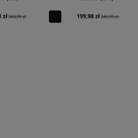
rwałość wysokiej jakości materiałów. Już teraz sprawdź zróżnicowaną ofertę
 zł
199,98 zł
349,99 zł
349,99 zł