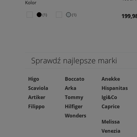
Kolor
piękne dodatki. Nie mniej ważne jest znakomite wykonanie i t
że znajdziesz w niej idealne
Karino szpilki damskie
.
(1)
(1)
199,98
Sprawdź najlepsze marki
Higo
Boccato
Anekke
Scaviola
Arka
Hispanitas
Artiker
Tommy
Igi&Co
Filippo
Hilfiger
Caprice
Wonders
Melissa
Venezia