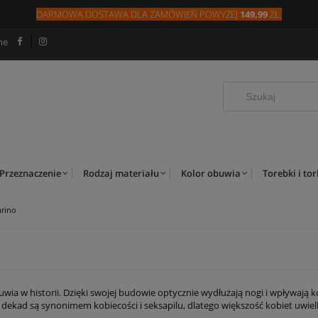
DARMOWA DOSTAWA DLA
ZAMÓW
IEŃ
POWYŻEJ
149,99
ZŁ.
ne
Przeznaczenie
Rodzaj materiału
Kolor obuwia
Torebki i to
arino
buwia w historii. Dzięki swojej budowie optycznie wydłużają nogi i wpływają k
 dekad są synonimem kobiecości i seksapilu, dlatego większość kobiet uwiel
kazję. Co warto o niej wiedzieć, jakie stylizacje są popularne i na jakie but