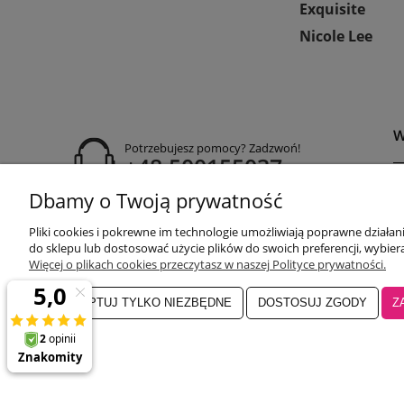
Exquisite
Nicole Lee
W
Potrzebujesz pomocy? Zadzwoń!
+48 500155037
Dbamy o Twoją prywatność
P
godziny otwarcia:
R
Pon-Pt 9:00-17:00
Pliki cookies i pokrewne im technologie umożliwiają poprawne działa
Sobota 9:30-13:30
P
do sklepu lub dostosować użycie plików do swoich preferencji, wybiera
obuwiehigo@gmail.com
C
Więcej o plikach cookies przeczytasz w naszej Polityce prywatności.
ZAAKCEPTUJ TYLKO NIEZBĘDNE
DOSTOSUJ ZGODY
Z
Salon główny Higo
32-500 Chrzanó