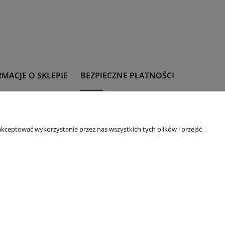
MACJE O SKLEPIE
BEZPIECZNE PŁATNOŚCI
t
Formy płatności
 z rozmiarami
kceptować wykorzystanie przez nas wszystkich tych plików i przejść
 upominkowa
ie
acje i zwroty
daże na okazje
m
32-600 Oświęcim, ul. Mickiewicza 10