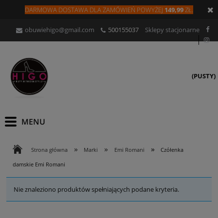
DARMOWA DOSTAWA DLA
ZAMÓW
IEŃ
POWYŻEJ
149,99
ZŁ.
obuwiehigo@gmail.com
500155037
Sklepy stacjonarne
(PUSTY)
»
»
»
Strona główna
Marki
Emi Romani
Czółenka
damskie Emi Romani
Nie znaleziono produktów spełniających podane kryteria.