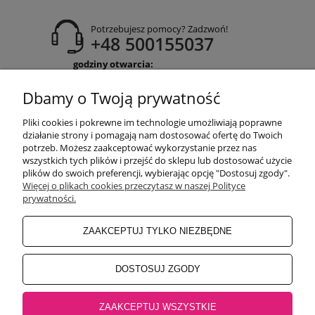
Potrzebujesz pomocy? Zadzwoń!
+48 500155037
godziny otwarcia:
Pon-Pt 9:00-17:00
Sobota 9:30-13:30
Dbamy o Twoją prywatność
obuwiehigo@gmail.com
Pliki cookies i pokrewne im technologie umożliwiają poprawne
WARUNKI ZAKUPÓW
działanie strony i pomagają nam dostosować ofertę do Twoich
potrzeb. Możesz zaakceptować wykorzystanie przez nas
wszystkich tych plików i przejść do sklepu lub dostosować użycie
plików do swoich preferencji, wybierając opcję "Dostosuj zgody".
MOJE KONTO
Więcej o plikach cookies przeczytasz w naszej Polityce
prywatności.
INFORMACJE O SKLEPIE
ZAAKCEPTUJ TYLKO NIEZBĘDNE
BEZPIECZNE PŁATNOŚCI
DOSTOSUJ ZGODY
ZAAKCEPTUJ WSZYSTKIE
Salon główny Higo
32-500 Chrzanów, Rynek 18 |
Salon Jaworzno
43-600