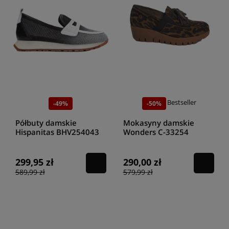
Bestseller
-49%
-50%
Półbuty damskie
Mokasyny damskie
Hispanitas BHV254043
Wonders C-33254
black
Bronce
299,95 zł
290,00 zł
589,99 zł
579,99 zł