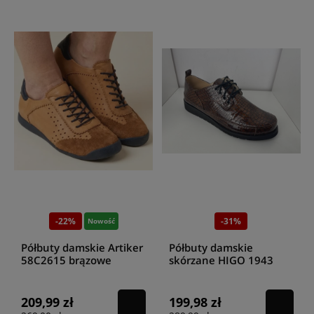
-22%
-31%
Nowość
Półbuty damskie Artiker
Półbuty damskie
58C2615 brązowe
skórzane HIGO 1943
Brąz Lakier
209,99 zł
199,98 zł