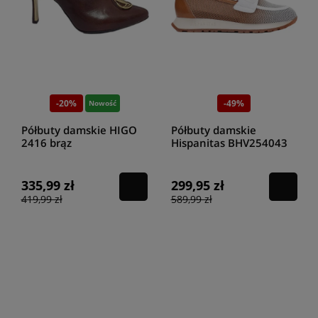
-20%
-49%
Nowość
Półbuty damskie HIGO
Półbuty damskie
2416 brąz
Hispanitas BHV254043
cuoio
335,99 zł
299,95 zł
419,99 zł
589,99 zł