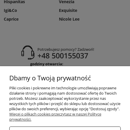
Hispanitas
Venezia
Igi&Co
Exquisite
Caprice
Nicole Lee
Potrzebujesz pomocy? Zadzwoń!
+48 500155037
godziny otwarcia:
Pon-Pt 9:00-17:00
Sobota 9:30-13:30
Dbamy o Twoją prywatność
obuwiehigo@gmail.com
Pliki cookies i pokrewne im technologie umożliwiają poprawne
WARUNKI ZAKUPÓW
działanie strony i pomagają nam dostosować ofertę do Twoich
potrzeb. Możesz zaakceptować wykorzystanie przez nas
wszystkich tych plików i przejść do sklepu lub dostosować użycie
plików do swoich preferencji, wybierając opcję "Dostosuj zgody".
MOJE KONTO
Więcej o plikach cookies przeczytasz w naszej Polityce
prywatności.
INFORMACJE O SKLEPIE