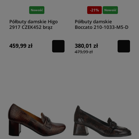
półbuty
charakteryzują się gładką, błyszczącą powierzchnią i
precyzyjnym wykończeniem, co sprawia, że doskonale komponują się z
-21%
Nowość
Nowość
formalnymi strojami. Z kolei
Filippo
proponuje bardziej casualowe
półbuty brązowe
z miękkiej skóry nubukowej. Nubuk, dzięki swojej
Półbuty damskie Higo
Półbuty damskie
delikatnie szorstkiej fakturze, nadaje butom niepowtarzalny charakter i
2917 CZEK452 brąz
Boccato 210-1033-M5-D
sprawia, że świetnie prezentują się w połączeniu z jeansami czy
270 rudy
spódnicami. Model
HISPANITAS HI 233022 CUERO
to eleganckie
półbuty wykonane z wysokiej jakości skóry w kolorze koniaku, idealne
459,99 zł
380,01 zł
na formalne okazje.
CAPRICE 9-24200-41 TAUPE SUEDE
to wygodne
479,99 zł
półbuty z zamszu w odcieniu taupe, świetnie sprawdzające się w
codziennych stylizacjach. Natomiast
KARINO 4793/015
to klasyczne
brązowe półbuty ze skóry, które łączą w sobie elegancję i
funkcjonalność. Nie brakuje też propozycji dla fanek nowoczesnego
designu -
brązowe półbuty
marki Higo często łączą klasyczny kolor z
nowoczesnymi detalami, takimi jak metaliczne wstawki, oryginalne
przeszycia czy nietypowe kształty obcasów. To propozycja dla kobiet,
które lubią wyróżniać się z tłumu i cenią sobie unikalne akcenty w
garderobie. W ofercie znajdziemy również
półbuty brązowe damskie
z różnymi rodzajami zapięć - od klasycznych sznurowadeł, przez
wygodne rzepy, po eleganckie klamry. Dzięki temu każda klientka może
wybrać model, który najlepiej odpowiada jej potrzebom i preferencjom.
Warto zwrócić uwagę na różnorodność odcieni brązu dostępnych w
naszej kolekcji. Od jasnego beżu, przez ciepły kasztan, po głęboki
czekoladowy brąz - każdy odcień ma swój unikalny charakter i pasuje
do różnych stylizacji. Jasne
brązowe półbuty
świetnie sprawdzą się w