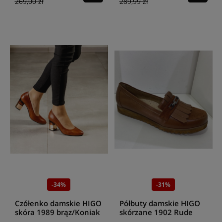
269,00 zł
289,99 zł
-34%
-31%
Czółenko damskie HIGO
Półbuty damskie HIGO
skóra 1989 brąz/Koniak
skórzane 1902 Rude