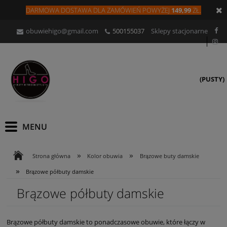
DARMOWA DOSTAWA DLA
ZAMÓW
IEŃ
POWYŻEJ
149,99
ZŁ.
obuwiehigo@gmail.com
500155037
Sklepy stacjonarne
(PUSTY)
»
»
Strona główna
Kolor obuwia
Brązowe buty damskie
»
Brązowe półbuty damskie
Brązowe półbuty damskie
Brązowe półbuty damskie to ponadczasowe obuwie, które łączy w