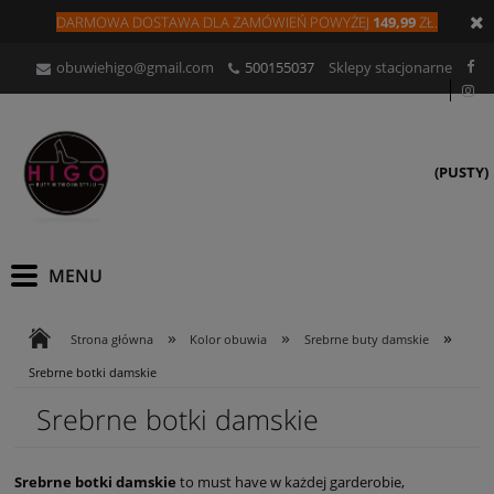
DARMOWA DOSTAWA DLA
ZAMÓW
IEŃ
POWYŻEJ
149,99
ZŁ.
obuwiehigo@gmail.com
500155037
Sklepy stacjonarne
(PUSTY)
»
»
»
Strona główna
Kolor obuwia
Srebrne buty damskie
Srebrne botki damskie
Srebrne botki damskie
Srebrne botki damskie
to must have w każdej garderobie,