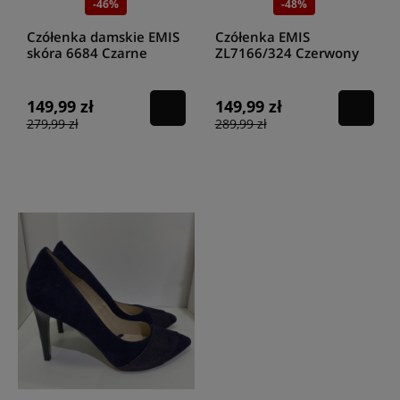
-46%
-48%
przeistoczyć w intrygującą i szalenie kobiecą.
Czółenka Emis
czarne
,
zarówno lakierowane, jak i matowe, to prawdziwa klasyka w świecie
Czółenka damskie EMIS
Czółenka EMIS
obuwniczym. Pasują do wszystkiego i wyróżniają się ponadczasową
skóra 6684 Czarne
ZL7166/324 Czerwony
elegancją, czego nie zmieni upływ lat.
Czółenka Emis
w kolorze
grantowym
to dobry wybór dla pań ceniących kolor, ale wciąż
wybierających minimalizm ponad ekstrawagancję. W ofercie polskiego
149,99 zł
149,99 zł
producenta nie brakuje również innych kolorów, które można
279,99 zł
289,99 zł
dopasować do swoich ulubionych dodatków, aby cały outfit był
spójny.
Czółenka Emis - musisz je mieć!
Czółenka damskie Emis
to rodzaj obuwia, który każda kobieta
powinna mieć w swojej szafie. Są niezwykle wygodne i eleganckie,
dlatego często wybierają je panie, które nie przepadają za zbyt
wysokimi obcasami lub nie czują się w nich pewnie. Duża różnorodność
sprawia, że w ofercie polskiego producent panie w różnym wieku mogą
znaleźć coś dla siebie. Wejdź na stronę sklepu internetowego Higo i
znajdź
damskie czółenka Emis
, która będzie w stanie sprostać Twojej
wyobraźni i stanie się stylowym dodatkiem do każdego outfitu.
W ofercie producenta Emis dostępne są również inne wyjątkowe
produkty, w tym
szpilki damskie Emis
.