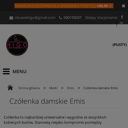
DARMOWA DOSTAWA DLA
ZAMÓW
IEŃ
POWYŻEJ
149,99
ZŁ.
obuwiehigo@gmail.com
500155037
Sklepy stacjonarne
(PUSTY)
»
»
»
Strona główna
Marki
Emis
Czółenka damskie Emis
Czółenka damskie Emis
Czółenka to najbardziej uniwersalne i wygodne ze wszystkich
kobiecych butów. Stanowią niejako kompromis pomiędzy
komfortowym obuwiem na co dzień a szpilkami, które wymagają