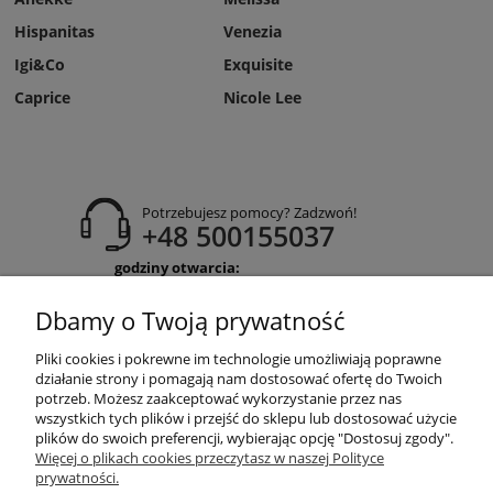
Hispanitas
Venezia
Igi&Co
Exquisite
Caprice
Nicole Lee
Potrzebujesz pomocy? Zadzwoń!
+48 500155037
godziny otwarcia:
Pon-Pt 9:00-17:00
Sobota 9:30-13:30
Dbamy o Twoją prywatność
obuwiehigo@gmail.com
Pliki cookies i pokrewne im technologie umożliwiają poprawne
WARUNKI ZAKUPÓW
działanie strony i pomagają nam dostosować ofertę do Twoich
potrzeb. Możesz zaakceptować wykorzystanie przez nas
wszystkich tych plików i przejść do sklepu lub dostosować użycie
plików do swoich preferencji, wybierając opcję "Dostosuj zgody".
MOJE KONTO
Więcej o plikach cookies przeczytasz w naszej Polityce
prywatności.