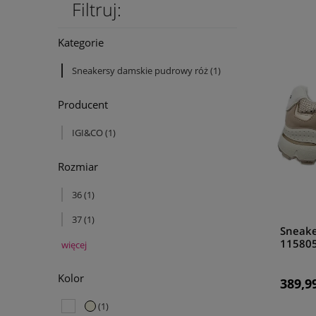
Filtruj:
Kategorie
Sneakersy damskie pudrowy róż
(1)
Producent
IGI&CO
(1)
Rozmiar
36
(1)
37
(1)
Sneake
115805
więcej
Kolor
389,99
(1)