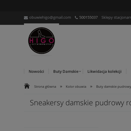
obuwiehigo@gmail.com
500155037
Sklepy stacjonar
Nowości
Buty Damskie
Likwidacja kolekcji
»
»
Strona główna
Kolor obuwia
Buty damskie pudrowy
Sneakersy damskie pudrowy r