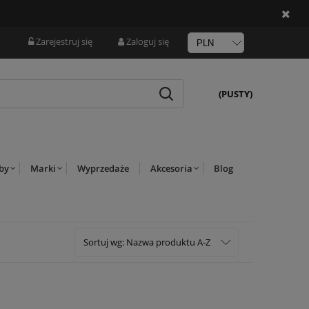
Zarejestruj się
Zaloguj się
(PUSTY)
rby
Marki
Wyprzedaże
Akcesoria
Blog
Sortuj wg:
Nazwa produktu A-Z