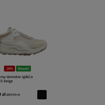
-20%
Nowość
rsy damskie Igi&Co
5 beige
 zł
489,99 zł