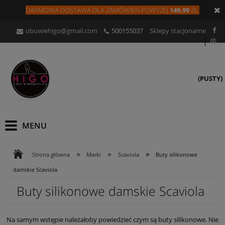
DARMOWA DOSTAWA DLA
ZAMÓW
IEŃ
POWYŻEJ
149,99
ZŁ.
obuwiehigo@gmail.com
500155037
Sklepy stacjonarne
(PUSTY)
»
»
»
Strona główna
Marki
Scaviola
Buty silikonowe
damskie Scaviola
Buty silikonowe damskie Scaviola
Na samym wstępie należałoby powiedzieć czym są buty silikonowe. Nie