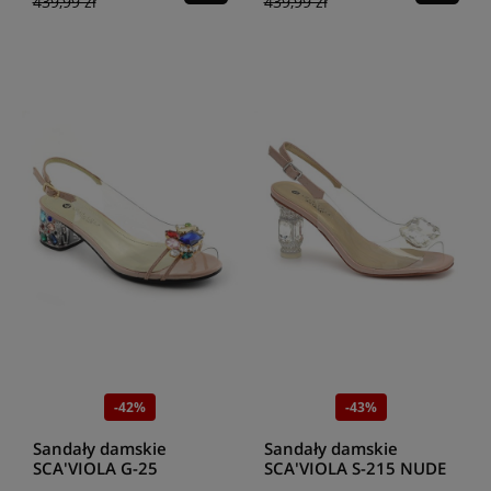
439,99 zł
439,99 zł
-42%
-43%
Sandały damskie
Sandały damskie
SCA'VIOLA G-25
SCA'VIOLA S-215 NUDE
pudrowy róz