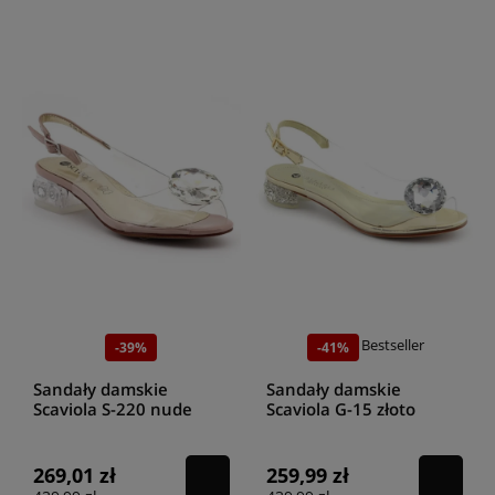
Bestseller
-39%
-41%
Sandały damskie
Sandały damskie
Scaviola S-220 nude
Scaviola G-15 złoto
269,01 zł
259,99 zł