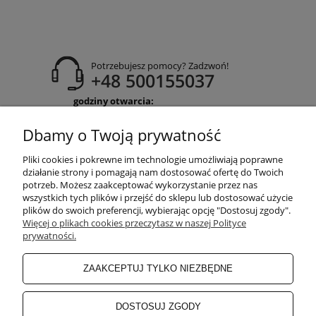
Potrzebujesz pomocy? Zadzwoń!
+48 500155037
godziny otwarcia:
Pon-Pt 9:00-17:00
Sobota 9:30-13:30
Dbamy o Twoją prywatność
obuwiehigo@gmail.com
Pliki cookies i pokrewne im technologie umożliwiają poprawne
WARUNKI ZAKUPÓW
działanie strony i pomagają nam dostosować ofertę do Twoich
potrzeb. Możesz zaakceptować wykorzystanie przez nas
wszystkich tych plików i przejść do sklepu lub dostosować użycie
plików do swoich preferencji, wybierając opcję "Dostosuj zgody".
MOJE KONTO
Więcej o plikach cookies przeczytasz w naszej Polityce
prywatności.
INFORMACJE O SKLEPIE
ZAAKCEPTUJ TYLKO NIEZBĘDNE
BEZPIECZNE PŁATNOŚCI
DOSTOSUJ ZGODY