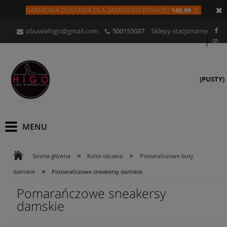
DARMOWA DOSTAWA DLA
ZAMÓW
IEŃ
POWYŻEJ
149,99
ZŁ.
obuwiehigo@gmail.com
500155037
Sklepy stacjonarne
(PUSTY)
»
»
Strona główna
Kolor obuwia
Pomarańczowe buty
»
damskie
Pomarańczowe sneakersy damskie
Pomarańczowe sneakersy
damskie