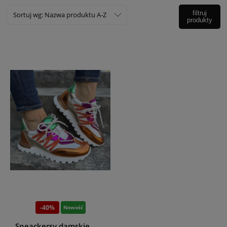
filtruj
Sortuj wg:
Nazwa produktu A-Z
produkty
-40%
Nowość
Sneackersy damskie