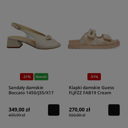
-21%
-51%
Nowość
Sandały damskie
Klapki damskie Guess
Boccato 1450/J35/X17
FLJFZZ FAB19 Cream
010 ecru
349,00 zł
270,00 zł
439,99 zł
550,00 zł