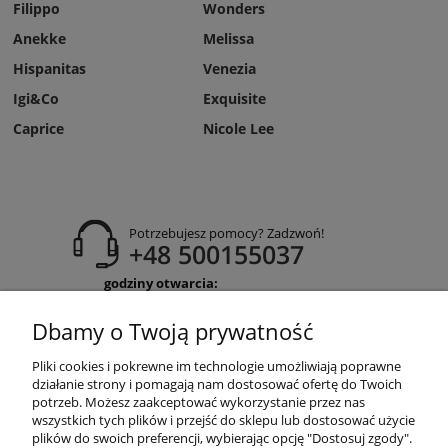
Filippo
Wonders
Anekke
Melissa
Hispanitas
Venezia
Igi&Co
Exquisite
Caprice
Nicole Lee
Potrzebujesz pomocy? Zadzwoń!
+48 500155037
godziny otwarcia:
Pon-Pt 9:00-17:00
Sobota 9:30-13:30
Dbamy o Twoją prywatność
obuwiehigo@gmail.com
Pliki cookies i pokrewne im technologie umożliwiają poprawne
WARUNKI ZAKUPÓW
działanie strony i pomagają nam dostosować ofertę do Twoich
potrzeb. Możesz zaakceptować wykorzystanie przez nas
wszystkich tych plików i przejść do sklepu lub dostosować użycie
plików do swoich preferencji, wybierając opcję "Dostosuj zgody".
MOJE KONTO