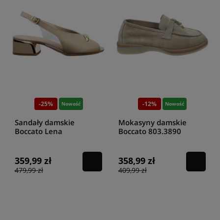
-25%
-12%
Nowość
Nowość
Sandały damskie
Mokasyny damskie
Boccato Lena
Boccato 803.3890
cappuccino
beżowy
359,99 zł
358,99 zł
479,99 zł
409,99 zł