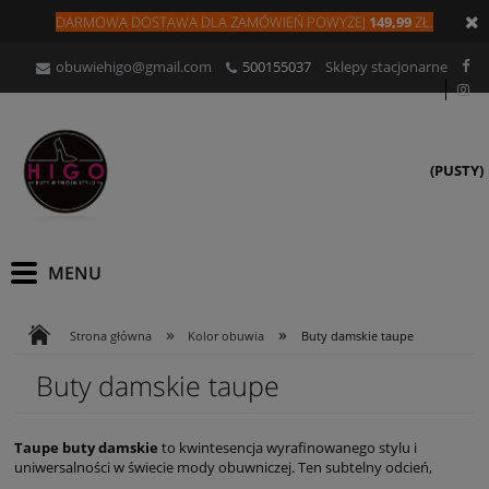
DARMOWA DOSTAWA DLA
ZAMÓW
IEŃ
POWYŻEJ
149,99
ZŁ.
obuwiehigo@gmail.com
500155037
Sklepy stacjonarne
(PUSTY)
»
»
Strona główna
Kolor obuwia
Buty damskie taupe
Buty damskie taupe
Taupe buty damskie
to kwintesencja wyrafinowanego stylu i
uniwersalności w świecie mody obuwniczej. Ten subtelny odcień,
będący połączeniem szarości i beżu, doskonale komponuje się z