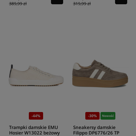
389,99 zł
319,99 zł
-44%
-30%
Nowość
Trampki damskie EMU
Sneakersy damskie
Hosier W13022 beżowy
Filippo DP6776/26 TP