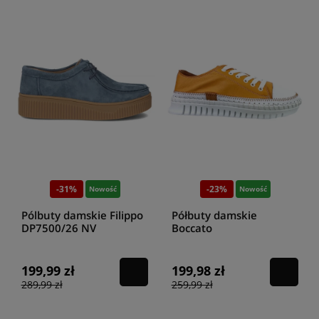
-31%
-23%
Nowość
Nowość
Pólbuty damskie Filippo
Półbuty damskie
DP7500/26 NV
Boccato
granatowe
272.1809.2500.516
pomarańczowe
199,99 zł
199,98 zł
289,99 zł
259,99 zł