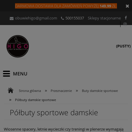
DARMOWA DOSTAWA DLA
ZAMÓW
IEŃ
POWYŻEJ
149,99
ZŁ.
obuwiehigo@gmail.com
500155037
Sklepy stacjonarne
(PUSTY)
»
»
Strona główna
Przeznaczenie
Buty damskie sportowe
»
Półbuty damskie sportowe
Półbuty sportowe damskie
Wiosenne spacery, letnie wycieczki czy treningi w plenerze wymagają