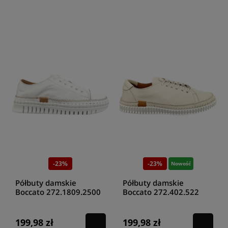
-23%
-23%
Nowość
Półbuty damskie
Półbuty damskie
Boccato 272.1809.2500
Boccato 272.402.522
białe
ecru
199,98 zł
199,98 zł