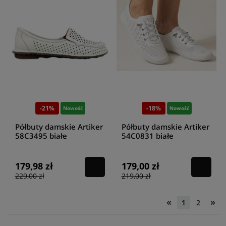
-21%
-18%
Nowość
Nowość
Półbuty damskie Artiker
Półbuty damskie Artiker
58C3495 białe
54C0831 białe
179,98 zł
179,00 zł
229,00 zł
219,00 zł
«
»
1
2