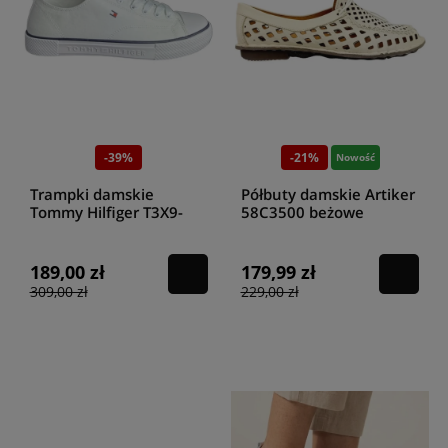
-39%
-21%
Nowość
Trampki damskie
Półbuty damskie Artiker
Tommy Hilfiger T3X9-
58C3500 beżowe
33846-0890100 white
189,00 zł
179,99 zł
309,00 zł
229,00 zł