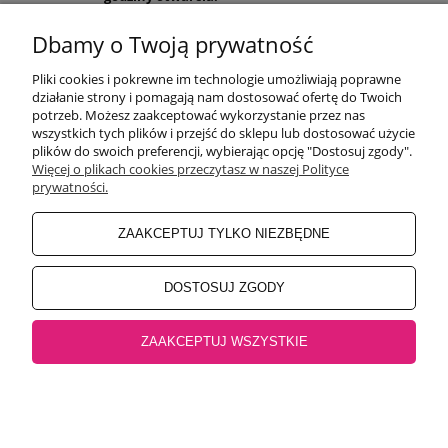
Pon-Pt 9:00-17:00
Sobota 9:30-13:30
Dbamy o Twoją prywatność
obuwiehigo@gmail.com
Pliki cookies i pokrewne im technologie umożliwiają poprawne
WARUNKI ZAKUPÓW
działanie strony i pomagają nam dostosować ofertę do Twoich
potrzeb. Możesz zaakceptować wykorzystanie przez nas
wszystkich tych plików i przejść do sklepu lub dostosować użycie
plików do swoich preferencji, wybierając opcję "Dostosuj zgody".
MOJE KONTO
Więcej o plikach cookies przeczytasz w naszej Polityce
prywatności.
INFORMACJE O SKLEPIE
ZAAKCEPTUJ TYLKO NIEZBĘDNE
BEZPIECZNE PŁATNOŚCI
DOSTOSUJ ZGODY
ZAAKCEPTUJ WSZYSTKIE
Salon główny Higo
32-500 Chrzanów, Rynek 18 |
Salon Jaworzno
43-600
Jaworzno, Rynek 4 |
Salon Oświęcim
32-600 Oświęcim, ul. Mickiewicza 10
pokaż pełną wersję strony
Sklep internetowy Shoper.pl