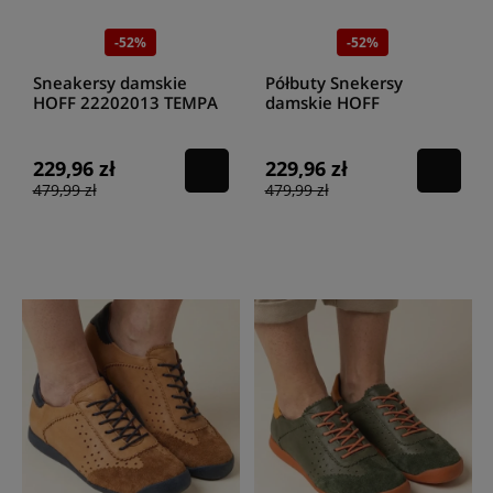
-52%
-52%
Sneakersy damskie
Półbuty Snekersy
HOFF 22202013 TEMPA
damskie HOFF
Wielokolorowe
12302007 LIMA
229,96 zł
229,96 zł
479,99 zł
479,99 zł