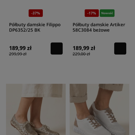
-37%
-17%
Nowość
Półbuty damskie Filippo
Półbuty damskie Artiker
DP6352/25 BK
58C3084 beżowe
189,99 zł
189,99 zł
299,99 zł
229,00 zł