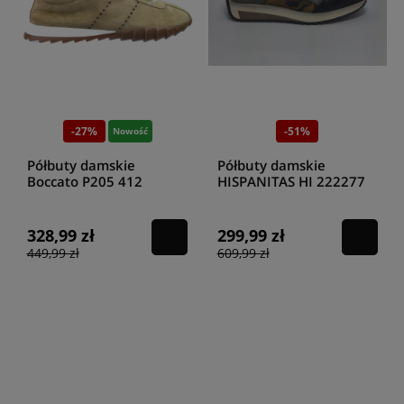
-27%
-51%
Nowość
Półbuty damskie
Półbuty damskie
Boccato P205 412
HISPANITAS HI 222277
beżowy
Rafael-black-military
328,99 zł
299,99 zł
449,99 zł
609,99 zł