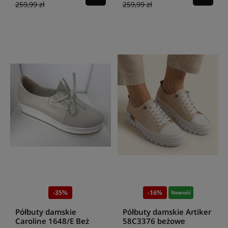
259,99 zł
259,99 zł
-35%
-16%
Nowość
Półbuty damskie
Półbuty damskie Artiker
Caroline 1648/E Beż
58C3376 beżowe