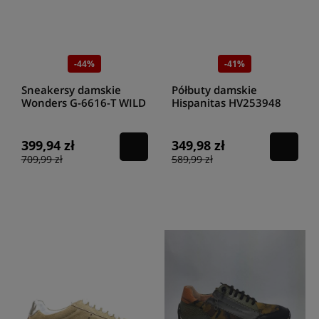
-44%
-41%
Sneakersy damskie
Półbuty damskie
Wonders G-6616-T WILD
Hispanitas HV253948
NERO TEIDO GONDOLA
latte
399,94 zł
349,98 zł
709,99 zł
589,99 zł