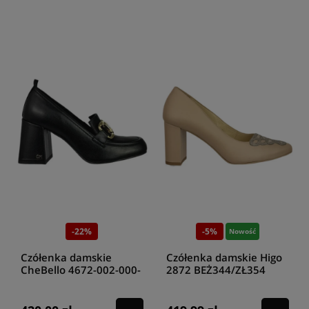
-22%
-5%
Nowość
Czółenka damskie
Czółenka damskie Higo
CheBello 4672-002-000-
2872 BEŻ344/ZŁ354
PSK-S302 czarny