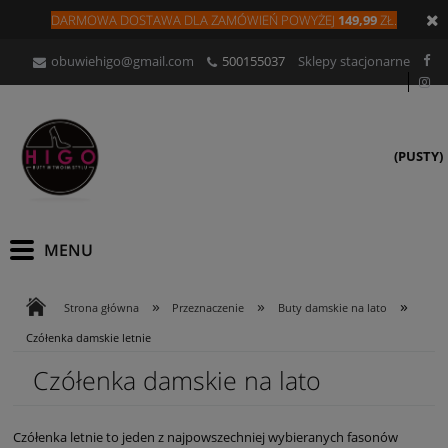
DARMOWA DOSTAWA DLA
ZAMÓW
IEŃ
POWYŻEJ
149,99
ZŁ.
obuwiehigo@gmail.com
500155037
Sklepy stacjonarne
(PUSTY)
»
»
»
Strona główna
Przeznaczenie
Buty damskie na lato
Czółenka damskie letnie
Czółenka damskie na lato
Czółenka letnie to jeden z najpowszechniej wybieranych fasonów