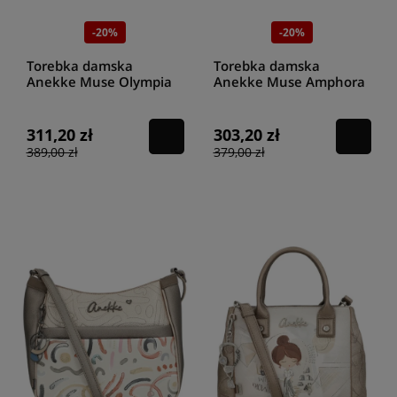
-20%
-20%
Torebka damska
Torebka damska
Anekke Muse Olympia
Anekke Muse Amphora
42742-190
42713-050
311,20 zł
303,20 zł
389,00 zł
379,00 zł