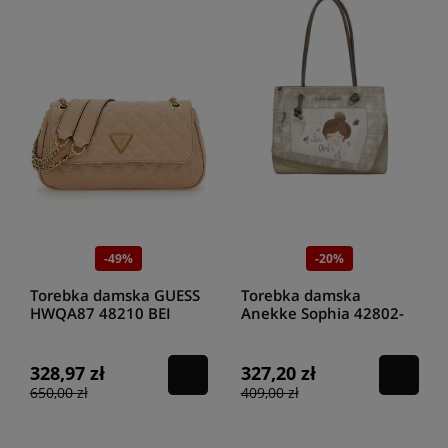
-49%
-20%
Torebka damska GUESS
Torebka damska
HWQA87 48210 BEI
Anekke Sophia 42802-
361
328,97 zł
327,20 zł
650,00 zł
409,00 zł