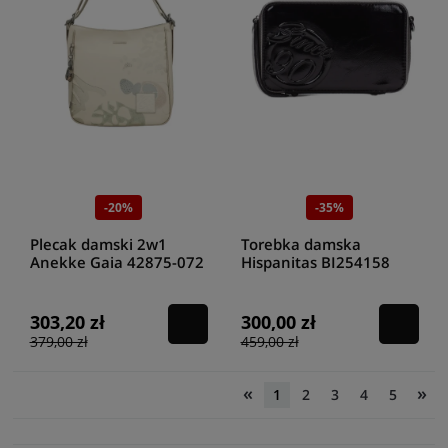
-20%
-35%
Plecak damski 2w1
Torebka damska
Anekke Gaia 42875-072
Hispanitas BI254158
antracit
303,20 zł
300,00 zł
379,00 zł
459,00 zł
«
»
1
2
3
4
5