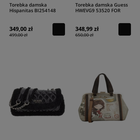
Torebka damska
Torebka damska Guess
Hispanitas BI254148
HWEVG9 53520 FOR
black
349,00 zł
348,99 zł
499,00 zł
650,00 zł