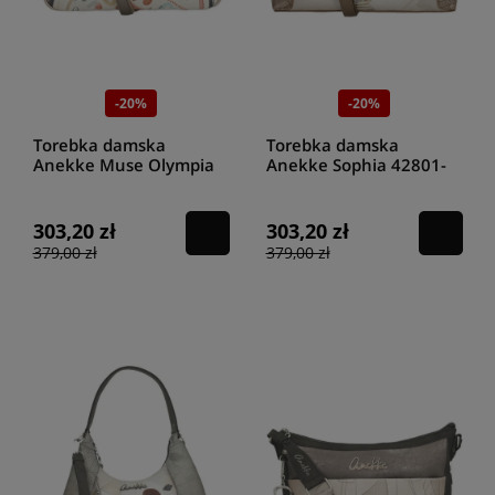
-20%
-20%
Torebka damska
Torebka damska
Anekke Muse Olympia
Anekke Sophia 42801-
42743-110
309
303,20 zł
303,20 zł
379,00 zł
379,00 zł