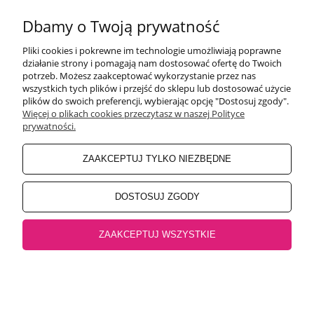
Pon-Pt 9:00-17:00
Sobota 9:30-13:30
Dbamy o Twoją prywatność
obuwiehigo@gmail.com
Pliki cookies i pokrewne im technologie umożliwiają poprawne
WARUNKI ZAKUPÓW
działanie strony i pomagają nam dostosować ofertę do Twoich
potrzeb. Możesz zaakceptować wykorzystanie przez nas
wszystkich tych plików i przejść do sklepu lub dostosować użycie
plików do swoich preferencji, wybierając opcję "Dostosuj zgody".
MOJE KONTO
Więcej o plikach cookies przeczytasz w naszej Polityce
prywatności.
INFORMACJE O SKLEPIE
ZAAKCEPTUJ TYLKO NIEZBĘDNE
BEZPIECZNE PŁATNOŚCI
DOSTOSUJ ZGODY
ZAAKCEPTUJ WSZYSTKIE
Salon główny Higo
32-500 Chrzanów, Rynek 18 |
Salon Jaworzno
43-600
Jaworzno, Rynek 4 |
Salon Oświęcim
32-600 Oświęcim, ul. Mickiewicza 10
pokaż pełną wersję strony
Sklep internetowy Shoper.pl