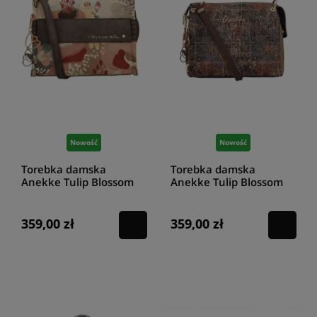
Tytuł:
Torebki listonoszki
Tagi:
torebki listonoszki
Nowość
Nowość
Torebka damska
Torebka damska
Anekke Tulip Blossom
Anekke Tulip Blossom
43713-577
43713-430
359,00 zł
359,00 zł