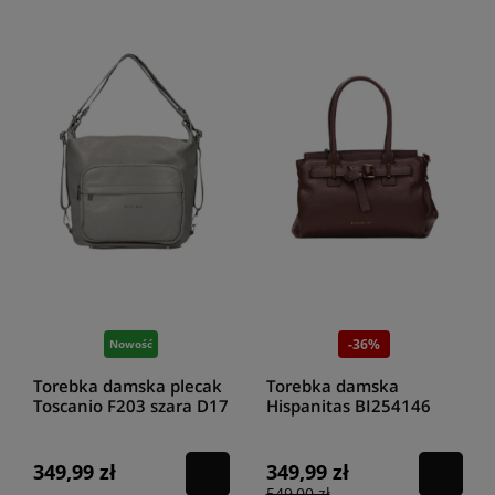
-36%
Nowość
Torebka damska plecak
Torebka damska
Toscanio F203 szara D17
Hispanitas BI254146
avellana
349,99 zł
349,99 zł
549,00 zł