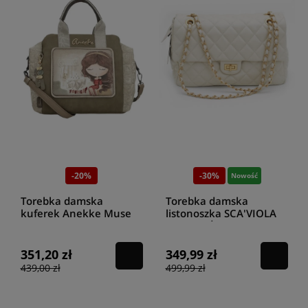
-20%
-30%
Nowość
Torebka damska
Torebka damska
kuferek Anekke Muse
listonoszka SCA'VIOLA
42701-192
LUNA BEŻ
351,20 zł
349,99 zł
439,00 zł
499,99 zł