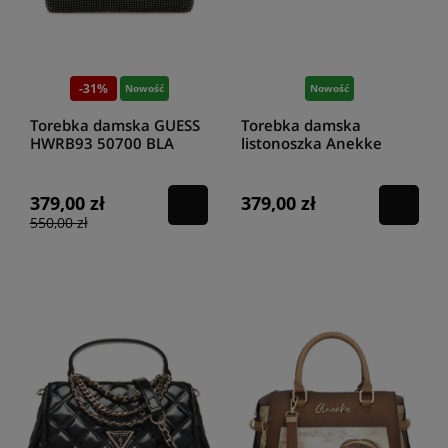
na regulowanym pasku. Każda dziewczyna bez problemu zmieści w niej
wszystko to, czego potrzebuje na spotkanie z koleżankami.
Torebki
tego typu doskonale nadają się na gustowne prezenty dla
dorastających pannic, które stopniowo zamieniają plecaki na bardziej
stylową galanterię. Wariant
listonoszki
HIGO z czarnej, lakierowanej
-31%
Nowość
Nowość
skóry ekologicznej, może posłużyć niejednej dziewczynie o wiele dłużej.
Torebka
jest pojemna, a klasyczna czerń nie zna ograniczeń
Torebka damska GUESS
Torebka damska
wiekowych.
HWRB93 50700 BLA
listonoszka Anekke
Tulip 43703-138
Małe rozmiary robią duże wrażenie
379,00 zł
379,00 zł
Małe torebki listonoszki
to świetny wybór, jeśli szykujesz się na
550,00 zł
krótkie spotkanie i wystarczy, że zabierzesz ze sobą kilka najpilniejszych
przedmiotów. Przede wszystkim zaś są doskonałą ozdobą każdej
kreacji. Można je z powodzeniem łączyć z kreacjami eleganckimi,
sportowymi, wakacyjnymi i mieszanymi. Najlepiej wyglądają jesienią i
zimą, kiedy wyróżniają się na tle długiego płaszcza, oversize'owych
swetrów czy grubych tunik z długim rękawem. W zależności od fasonu,
wzoru i koloru zapewnią efekt, do jakiego dążysz. W sklepie HIGO
znajdziesz między innymi klasyczną
listonoszkę
z ekologicznej czarnej
skóry. Efektowne zapięcie z złotym kolorze sprawia, że może stać się
dodatkiem do formalnej stylizacji, ale i poręczną
torebką
na co dzień.
Oryginalna
listonoszka
z plecionego tworzywa, wyposażona w złote
dodatki, to idealny dodatek do pół formalnych kreacji. Wyjątkowo
dobrze będzie wyglądać z gładkimi koszulami, garniturami damskimi