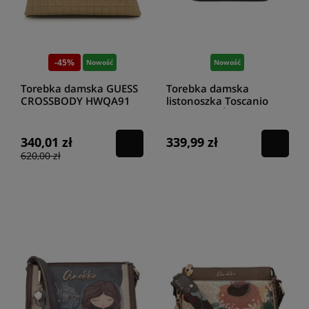
-45%
Nowość
Nowość
Torebka damska GUESS
Torebka damska
CROSSBODY HWQA91
listonoszka Toscanio
87210 SAG
F113 ZIELEŃ D14
340,01 zł
339,99 zł
620,00 zł