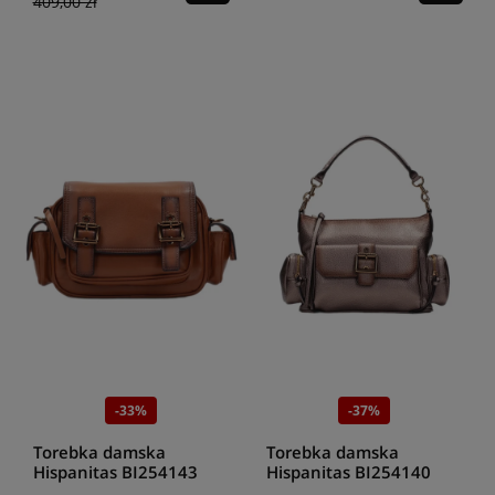
409,00 zł
-33%
-37%
Torebka damska
Torebka damska
Hispanitas BI254143
Hispanitas BI254140
cuero
topo