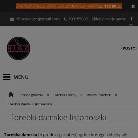
DARMOWA DOSTAWA DLA
ZAMÓW
IEŃ
POWYŻEJ
149,99
ZŁ.
obuwiehigo@gmail.com
500155037
Sklepy stacjonarne
(PUSTY)
»
»
»
Strona główna
Torebki i torby
Rodzaj torebek
Torebki damskie listonoszki
Torebki damskie listonoszki
Torebka damska
to produkt galanteryjny, bez którego kobiety nie