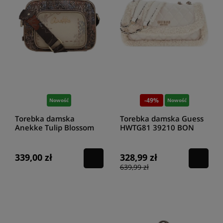
-49%
Nowość
Nowość
Torebka damska
Torebka damska Guess
Anekke Tulip Blossom
HWTG81 39210 BON
43713-547
339,00 zł
328,99 zł
639,99 zł