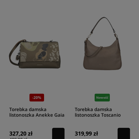
-20%
Nowość
Torebka damska
Torebka damska
listonoszka Anekke Gaia
listonoszka Toscanio
42873-567
F113 c.beż D40
327,20 zł
319,99 zł