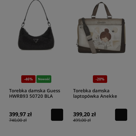
-46%
-20%
Nowość
Torebka damska Guess
Torebka damska
HWRB93 50720 BLA
laptopówka Anekke
Sophia 42806-116
399,97 zł
399,20 zł
740,00 zł
499,00 zł