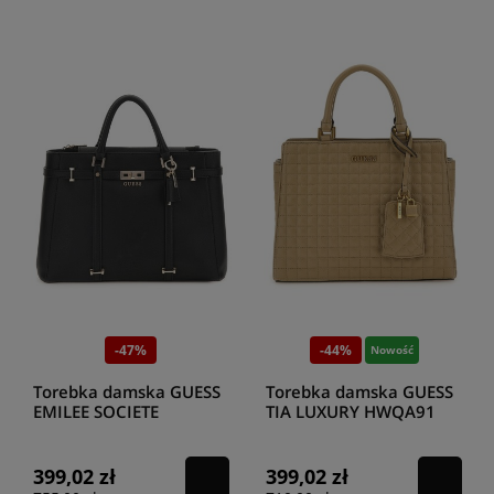
-47%
-44%
Nowość
Torebka damska GUESS
Torebka damska GUESS
EMILEE SOCIETE
TIA LUXURY HWQA91
HWBG88 62230 BLA
87060 SAG
399,02 zł
399,02 zł