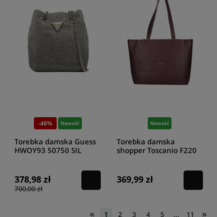
-46%
Nowość
Nowość
Torebka damska Guess
Torebka damska
HWOY93 50750 SIL
shopper Toscanio F220
D54 bordo
378,98 zł
369,99 zł
700,00 zł
«
»
1
2
3
4
5
...
11