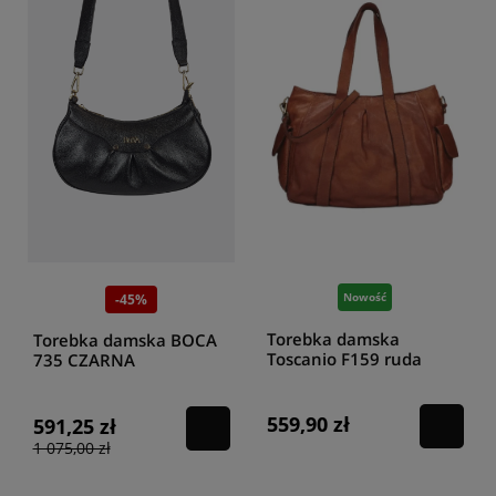
Nowość
-45%
Torebka damska
Torebka damska BOCA
Toscanio F159 ruda
735 CZARNA
559,90 zł
591,25 zł
1 075,00 zł