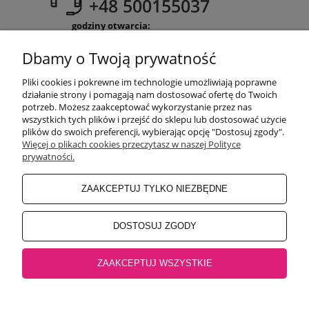
+48 500155037
godziny otwarcia:
Pon-Pt 9:00-17:00
Sobota 9:30-13:30
Dbamy o Twoją prywatność
obuwiehigo@gmail.com
Pliki cookies i pokrewne im technologie umożliwiają poprawne
WARUNKI ZAKUPÓW
działanie strony i pomagają nam dostosować ofertę do Twoich
potrzeb. Możesz zaakceptować wykorzystanie przez nas
wszystkich tych plików i przejść do sklepu lub dostosować użycie
plików do swoich preferencji, wybierając opcję "Dostosuj zgody".
MOJE KONTO
Więcej o plikach cookies przeczytasz w naszej Polityce
prywatności.
INFORMACJE O SKLEPIE
ZAAKCEPTUJ TYLKO NIEZBĘDNE
BEZPIECZNE PŁATNOŚCI
DOSTOSUJ ZGODY
ZAAKCEPTUJ WSZYSTKIE
Salon główny Higo
32-500 Chrzanów, Rynek 18 |
Salon Jaworzno
43-600
Jaworzno, Rynek 4 |
Salon Oświęcim
32-600 Oświęcim, ul. Mickiewicza 10