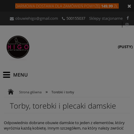
DARMOWA DOSTAWA DLA
ZAMÓW
IEŃ
POWYŻEJ
149,99
ZŁ.
obuwiehigo@gmail.com
500155037
Sklepy stacjonarne
(PUSTY)
»
Strona główna
Torebki i torby
Torby, torebki i plecaki damskie
Odpowiednio dobrane obuwie damskie to jeden z elementów, który
wyróżnia każdą kobietę. Innym szczegółem, na który należy zwrócić
uwagę jest damska torebka. Niejednokrotnie to właśnie damska torba