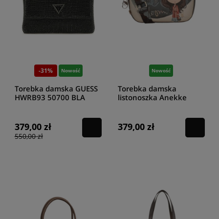
-31%
Nowość
Nowość
Torebka damska GUESS
Torebka damska
HWRB93 50700 BLA
listonoszka Anekke
Tulip 43703-138
379,00 zł
379,00 zł
550,00 zł