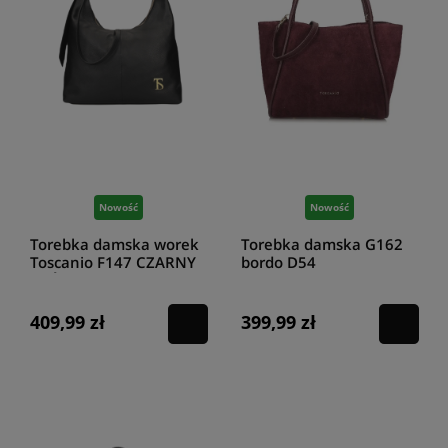
Nowość
Nowość
Torebka damska worek
Torebka damska G162
Toscanio F147 CZARNY
bordo D54
SKÓRA
409,99 zł
399,99 zł