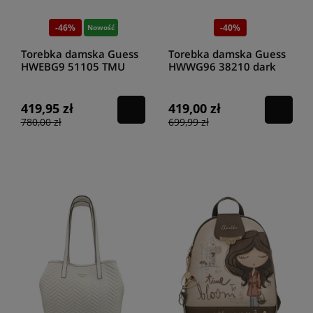
-46%
-40%
Nowość
Torebka damska Guess
Torebka damska Guess
HWEBG9 51105 TMU
HWWG96 38210 dark
taupe
419,95 zł
419,00 zł
780,00 zł
699,99 zł