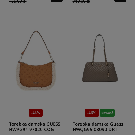
755,00 zł
710,00 zł
-46%
-46%
Nowość
Torebka damska GUESS
Torebka damska Guess
HWPG94 97020 COG
HWQG95 08090 DRT