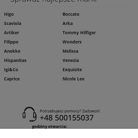
Higo
Boccato
Scaviola
Arka
Artiker
Tommy Hilfiger
Filippo
Wonders
Anekke
Melissa
Hispanitas
Venezia
Igi&Co
Exquisite
Caprice
Nicole Lee
Potrzebujesz pomocy? Zadzwoń!
+48 500155037
godziny otwarcia:
Pon-Pt 9:00-17:00
Sobota 9:30-13:30