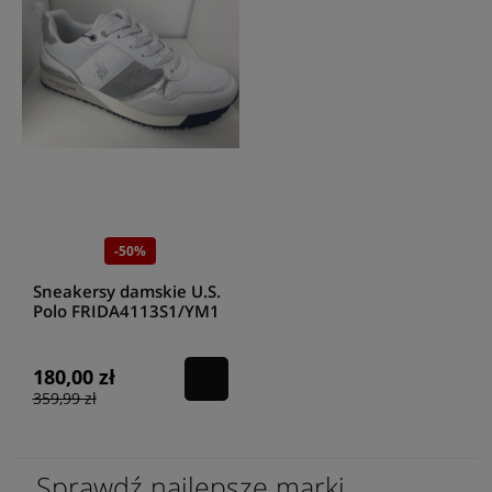
-50%
Sneakersy damskie U.S.
Polo FRIDA4113S1/YM1
WHITE/SIL
180,00 zł
359,99 zł
Sprawdź najlepsze marki