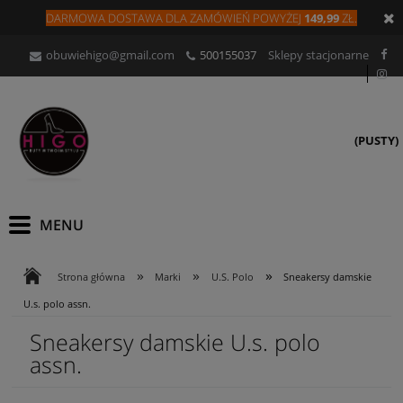
DARMOWA DOSTAWA DLA
ZAMÓW
IEŃ
POWYŻEJ
149,99
ZŁ.
obuwiehigo@gmail.com
500155037
Sklepy stacjonarne
(PUSTY)
»
»
»
Strona główna
Marki
U.S. Polo
Sneakersy damskie
U.s. polo assn.
Sneakersy damskie U.s. polo
assn.