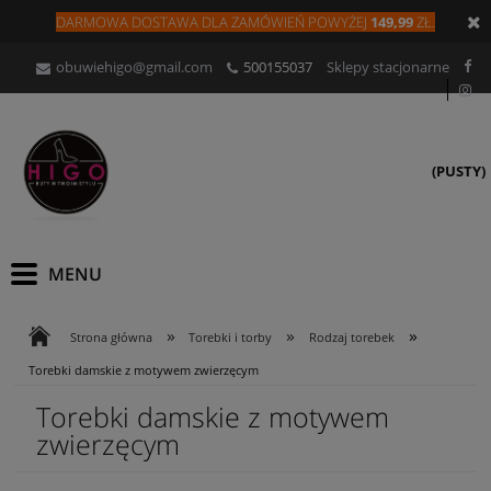
DARMOWA DOSTAWA DLA
ZAMÓW
IEŃ
POWYŻEJ
149,99
ZŁ.
obuwiehigo@gmail.com
500155037
Sklepy stacjonarne
(PUSTY)
»
»
»
Strona główna
Torebki i torby
Rodzaj torebek
Torebki damskie z motywem zwierzęcym
Torebki damskie z motywem
zwierzęcym