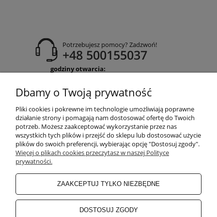
Potrzebujesz pomocy? Zadzwoń!
+48 500155037
godziny otwarcia:
Pon-Pt 9:00-17:00
Sobota 9:30-13:30
Dbamy o Twoją prywatność
obuwiehigo@gmail.com
Pliki cookies i pokrewne im technologie umożliwiają poprawne
WARUNKI ZAKUPÓW
działanie strony i pomagają nam dostosować ofertę do Twoich
potrzeb. Możesz zaakceptować wykorzystanie przez nas
wszystkich tych plików i przejść do sklepu lub dostosować użycie
plików do swoich preferencji, wybierając opcję "Dostosuj zgody".
MOJE KONTO
Więcej o plikach cookies przeczytasz w naszej Polityce
prywatności.
INFORMACJE O SKLEPIE
ZAAKCEPTUJ TYLKO NIEZBĘDNE
BEZPIECZNE PŁATNOŚCI
DOSTOSUJ ZGODY