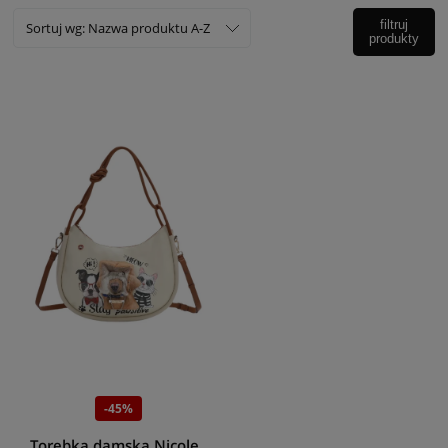
filtruj
Sortuj wg:
Nazwa produktu A-Z
produkty
-45%
Torebka damska Nicole