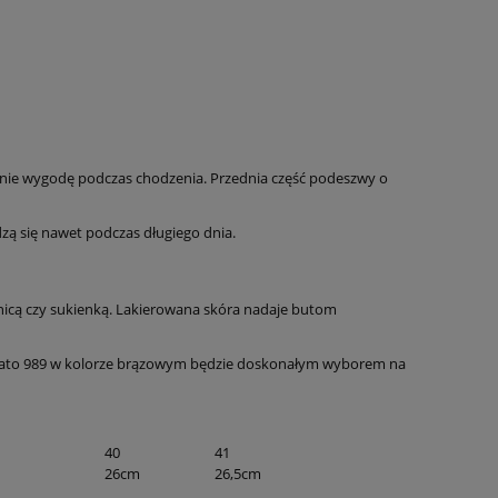
eśnie wygodę podczas chodzenia. Przednia część podeszwy o
ą się nawet podczas długiego dnia.
icą czy sukienką. Lakierowana skóra nadaje butom
occato 989 w kolorze brązowym będzie doskonałym wyborem na
40
41
26cm
26,5cm