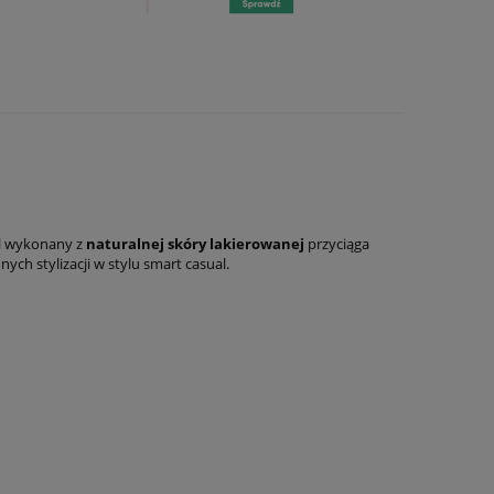
el wykonany z
naturalnej skóry lakierowanej
przyciąga
h stylizacji w stylu smart casual.