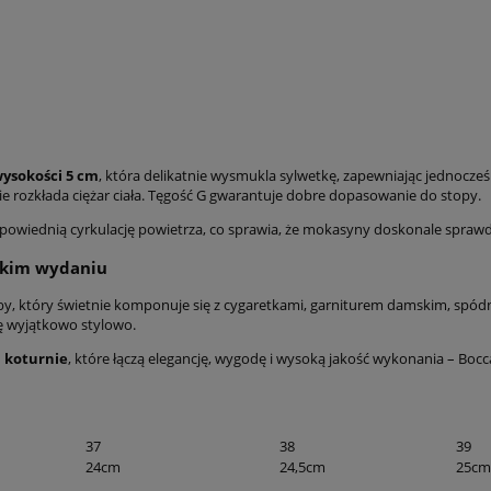
wysokości 5 cm
, która delikatnie wysmukla sylwetkę, zapewniając jednocz
 rozkłada ciężar ciała. Tęgość G gwarantuje dobre dopasowanie do stopy.
owiednią cyrkulację powietrza, co sprawia, że mokasyny doskonale sprawdz
ckim wydaniu
, który świetnie komponuje się z cygaretkami, garniturem damskim, spódn
ę wyjątkowo stylowo.
 koturnie
, które łączą elegancję, wygodę i wysoką jakość wykonania – B
37
38
39
24cm
24,5cm
25cm