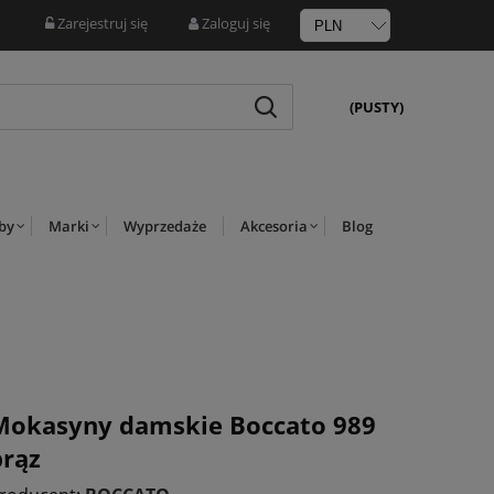
Zarejestruj się
Zaloguj się
(PUSTY)
rby
Marki
Wyprzedaże
Akcesoria
Blog
Mokasyny damskie Boccato 989
brąz