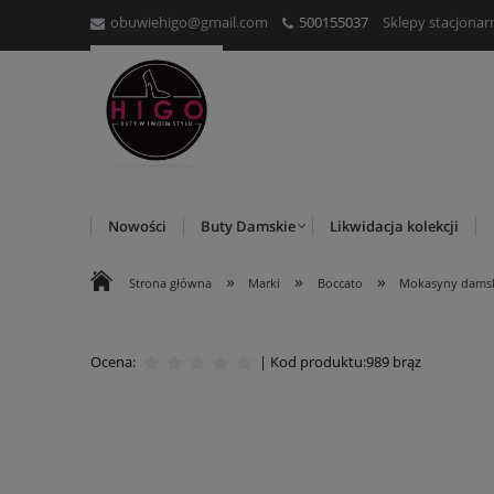
obuwiehigo@gmail.com
500155037
Sklepy stacjonar
Nowości
Buty Damskie
Likwidacja kolekcji
»
»
»
Strona główna
Marki
Boccato
Mokasyny damsk
Ocena:
| Kod produktu:
989 brąz