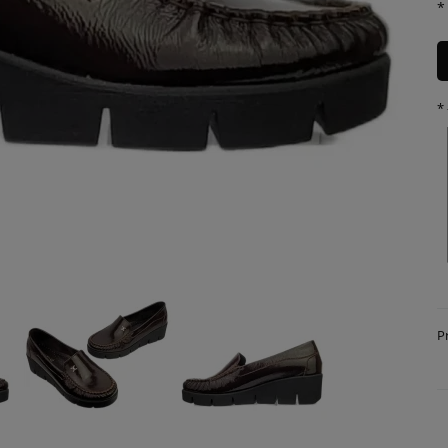
*
*
P