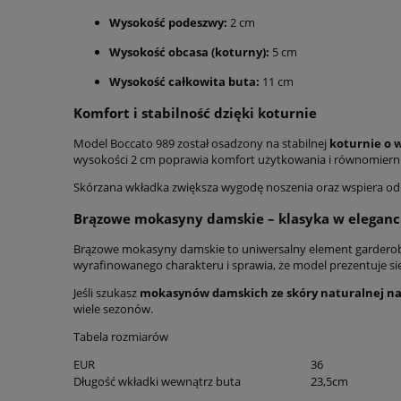
Wysokość podeszwy:
2 cm
Wysokość obcasa (koturny):
5 cm
Wysokość całkowita buta:
11 cm
Komfort i stabilność dzięki koturnie
Model Boccato 989 został osadzony na stabilnej
koturnie o 
wysokości 2 cm poprawia komfort użytkowania i równomiernie
Skórzana wkładka zwiększa wygodę noszenia oraz wspiera odp
Brązowe mokasyny damskie – klasyka w elegan
Brązowe mokasyny damskie to uniwersalny element garderoby
wyrafinowanego charakteru i sprawia, że model prezentuje si
Jeśli szukasz
mokasynów damskich ze skóry naturalnej na
wiele sezonów.
Tabela rozmiarów
EUR
36
Długość wkładki wewnątrz buta
23,5cm