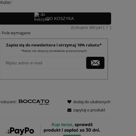
Kolor:
DO KOSZYKA
Zyskujesz
360
pkt [
?
]
- Pole wymagane
Zapisz się do newslettera i otrzymaj 10% rabatu*
*Rabat nie dotyczy produktów przecenionych
roducent:
dodaj do ulubionych
zapytaj o produkt