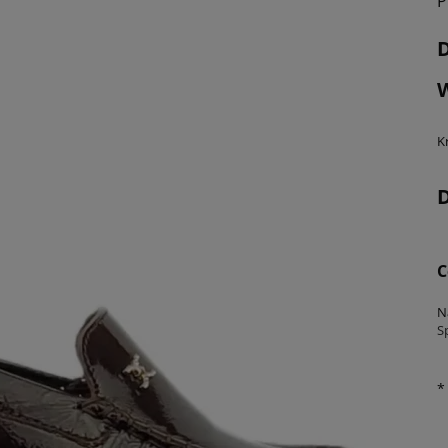
P
K
C
N
S
*