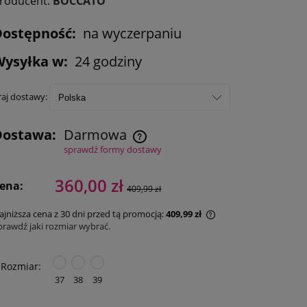
roducent:
BOCCATO
Dostępność:
na wyczerpaniu
Wysyłka w:
24 godziny
raj dostawy:
Dostawa:
Darmowa
sprawdź formy dostawy
360,00 zł
ena:
409,99 zł
ajniższa cena z 30 dni przed tą promocją:
409,99 zł
prawdź jaki rozmiar wybrać.
Rozmiar:
37
38
39