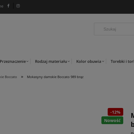
ne
Przeznaczenie
Rodzaj materiału
Kolor obuwia
Torebki i to
»
ie Boccato
Mokasyny damskie Boccato 989 brąz
-12%
Nowość