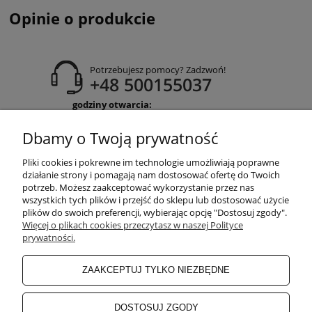
Opinie o produkcie
Potrzebujesz pomocy? Zadzwoń!
+48 500155037
godziny otwarcia:
Pon-Pt 9:00-17:00
Sobota 9:30-13:30
Dbamy o Twoją prywatność
obuwiehigo@gmail.com
Pliki cookies i pokrewne im technologie umożliwiają poprawne
WARUNKI ZAKUPÓW
działanie strony i pomagają nam dostosować ofertę do Twoich
potrzeb. Możesz zaakceptować wykorzystanie przez nas
wszystkich tych plików i przejść do sklepu lub dostosować użycie
plików do swoich preferencji, wybierając opcję "Dostosuj zgody".
MOJE KONTO
Więcej o plikach cookies przeczytasz w naszej Polityce
prywatności.
INFORMACJE O SKLEPIE
ZAAKCEPTUJ TYLKO NIEZBĘDNE
BEZPIECZNE PŁATNOŚCI
DOSTOSUJ ZGODY