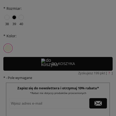
*
Rozmiar:
38
39
40
*
Kolor:
DO KOSZYKA
Zyskujesz
199
pkt [
?
]
*
- Pole wymagane
Zapisz się do newslettera i otrzymaj 10% rabatu*
*Rabat nie dotyczy produktów przecenionych