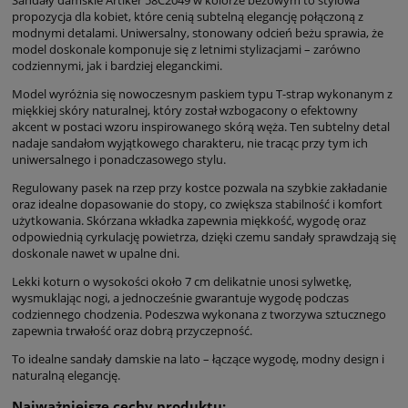
propozycja dla kobiet, które cenią subtelną elegancję połączoną z
modnymi detalami. Uniwersalny, stonowany odcień beżu sprawia, że
model doskonale komponuje się z letnimi stylizacjami – zarówno
codziennymi, jak i bardziej eleganckimi.
Model wyróżnia się nowoczesnym paskiem typu T-strap wykonanym z
miękkiej skóry naturalnej, który został wzbogacony o efektowny
akcent w postaci wzoru inspirowanego skórą węża. Ten subtelny detal
nadaje sandałom wyjątkowego charakteru, nie tracąc przy tym ich
uniwersalnego i ponadczasowego stylu.
Regulowany pasek na rzep przy kostce pozwala na szybkie zakładanie
oraz idealne dopasowanie do stopy, co zwiększa stabilność i komfort
użytkowania. Skórzana wkładka zapewnia miękkość, wygodę oraz
odpowiednią cyrkulację powietrza, dzięki czemu sandały sprawdzają się
doskonale nawet w upalne dni.
Lekki koturn o wysokości około 7 cm delikatnie unosi sylwetkę,
wysmuklając nogi, a jednocześnie gwarantuje wygodę podczas
codziennego chodzenia. Podeszwa wykonana z tworzywa sztucznego
zapewnia trwałość oraz dobrą przyczepność.
To idealne sandały damskie na lato – łączące wygodę, modny design i
naturalną elegancję.
Najważniejsze cechy produktu: