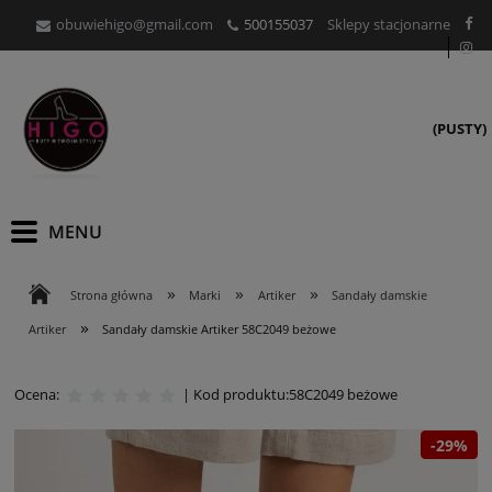
obuwiehigo@gmail.com
500155037
Sklepy stacjonarne
(PUSTY)
»
»
»
Strona główna
Marki
Artiker
Sandały damskie
»
Artiker
Sandały damskie Artiker 58C2049 beżowe
Ocena:
| Kod produktu:
58C2049 beżowe
-29%