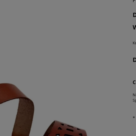
P
K
C
N
S
*