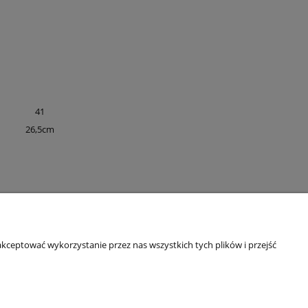
41
26,5cm
MACJE O SKLEPIE
BEZPIECZNE PŁATNOŚCI
kceptować wykorzystanie przez nas wszystkich tych plików i przejść
t
Formy płatności
 z rozmiarami