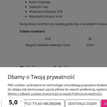
Kolor: brązowy
Zapięcie: rzep
Materiał podeszwy: EVE
Wysokość obcasa: 4 cm
Dodaj klasy i komfort do swojej garderoby z sandałami Yok
Tabela rozmiaru
EUR
36
Długość wkładki wewnątrz buta
23cm
Opinie o produkcie
Dbamy o Twoją prywatność
W
Pliki cookies i pokrewne im technologie umożliwiają poprawne działa
Potrzebujesz pomocy? Zadzwoń!
do sklepu lub dostosować użycie plików do swoich preferencji, wybiera
+48 500155037
Więcej o plikach cookies przeczytasz w naszej Polityce prywatności.
P
godziny otwarcia:
ZAAKCEPTUJ TYLKO NIEZBĘDNE
DOSTOSUJ ZGODY
Z
R
Pon-Pt 9:00-17:00