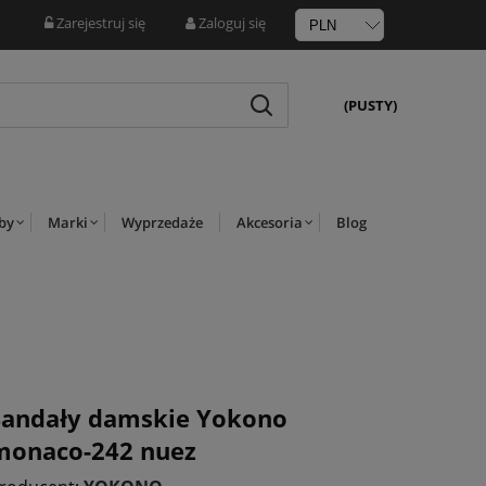
Zarejestruj się
Zaloguj się
(PUSTY)
rby
Marki
Wyprzedaże
Akcesoria
Blog
Sandały damskie Yokono
monaco-242 nuez