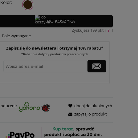
Kolor:
DO KOSZYKA
Zyskujesz
199
pkt [
?
]
- Pole wymagane
Zapisz się do newslettera i otrzymaj 10% rabatu*
*Rabat nie dotyczy produktów przecenionych
roducent:
dodaj do ulubionych
zapytaj o produkt