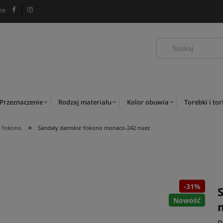
ne
Przeznaczenie
Rodzaj materiału
Kolor obuwia
Torebki i to
»
e Yokono
Sandały damskie Yokono monaco-242 nuez
-31%
Nowość