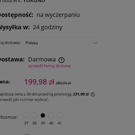
roducent:
YOKONO
Dostępność:
na wyczerpaniu
Wysyłka w:
24 godziny
raj dostawy:
Dostawa:
Darmowa
sprawdź formy dostawy
199,98 zł
ena:
289,99 zł
ajniższa cena z 30 dni przed tą promocją:
231,99 zł
prawdź jaki rozmiar wybrać.
Rozmiar:
37
38
39
40
41