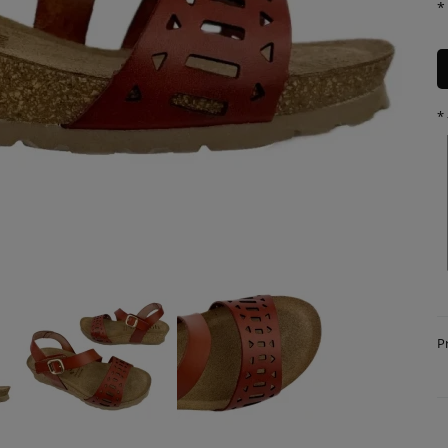
*
*
P