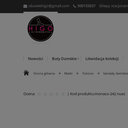
obuwiehigo@gmail.com
500155037
Sklepy stacjonar
Nowości
Buty Damskie
Likwidacja kolekcji
»
»
»
Strona główna
Marki
Yokono
Sandały damski
Ocena:
| Kod produktu:
monaco-242 nuez