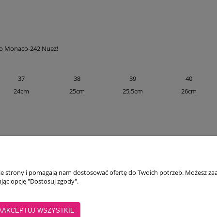
ono Monaco-242 Nuez!
37
38
39
40
24cm
25cm
25,5cm
26cm
ARUNKI ZAKUPÓW
MOJE KONTO
INFOR
nie strony i pomagają nam dostosować ofertę do Twoich potrzeb. Możesz zaa
jąc opcję "Dostosuj zgody".
olityka prywatności
Twoje zamówienia
Kontak
AAKCEPTUJ WSZYSTKIE
egulaminy
Ustawienia konta
Tabela