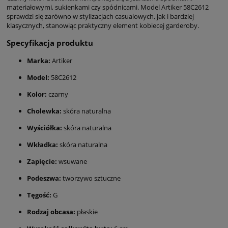
materiałowymi, sukienkami czy spódnicami. Model Artiker 58C2612
sprawdzi się zarówno w stylizacjach casualowych, jak i bardziej
klasycznych, stanowiąc praktyczny element kobiecej garderoby.
Specyfikacja produktu
Marka:
Artiker
Model:
58C2612
Kolor:
czarny
Cholewka:
skóra naturalna
Wyściółka:
skóra naturalna
Wkładka:
skóra naturalna
Zapięcie:
wsuwane
Podeszwa:
tworzywo sztuczne
Tęgość:
G
Rodzaj obcasa:
płaskie