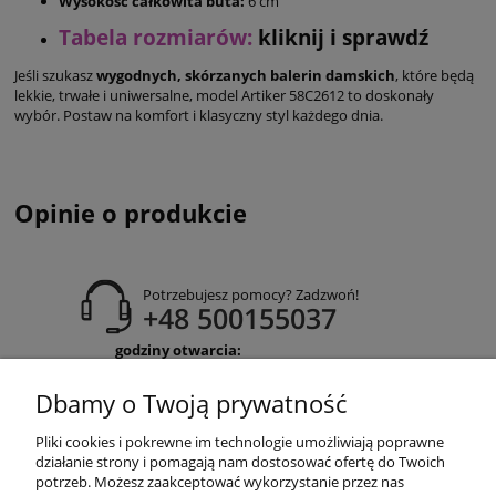
Wysokość całkowita buta:
6 cm
Tabela rozmiarów
:
kliknij i sprawdź
Jeśli szukasz
wygodnych, skórzanych balerin damskich
, które będą
lekkie, trwałe i uniwersalne, model Artiker 58C2612 to doskonały
wybór. Postaw na komfort i klasyczny styl każdego dnia.
Opinie o produkcie
Potrzebujesz pomocy? Zadzwoń!
+48 500155037
godziny otwarcia:
Pon-Pt 9:00-17:00
Sobota 9:30-13:30
Dbamy o Twoją prywatność
obuwiehigo@gmail.com
Pliki cookies i pokrewne im technologie umożliwiają poprawne
WARUNKI ZAKUPÓW
działanie strony i pomagają nam dostosować ofertę do Twoich
potrzeb. Możesz zaakceptować wykorzystanie przez nas