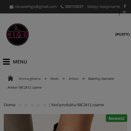
obuwiehigo@gmail.com
500155037
Sklepy stacjonarne
(PUSTY)
»
»
»
Strona główna
Marki
Artiker
Baleriny damskie
Artiker 58C2612 czarne
Ocena:
| Kod produktu:
58C2612 czarne
Nowość