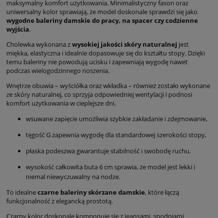
maksymalny komfort użytkowania. Minimalistyczny fason oraz
uniwersalny kolor sprawiają, że model doskonale sprawdzi się jako
wygodne baleriny damskie do pracy, na spacer czy codzienne
wyjścia
.
Cholewka wykonana z
wysokiej jakości skóry naturalnej
jest
miękka, elastyczna i idealnie dopasowuje się do kształtu stopy. Dzięki
temu baleriny nie powodują ucisku i zapewniają wygodę nawet
podczas wielogodzinnego noszenia.
Wnętrze obuwia – wyściółka oraz wkładka – również zostało wykonane
ze skóry naturalnej, co sprzyja odpowiedniej wentylacji i podnosi
komfort użytkowania w cieplejsze dni.
wsuwane zapięcie umożliwia szybkie zakładanie i zdejmowanie,
tęgość G zapewnia wygodę dla standardowej szerokości stopy,
płaska podeszwa gwarantuje stabilność i swobodę ruchu,
wysokość całkowita buta 6 cm sprawia, że model jest lekki i
niemal niewyczuwalny na nodze.
To idealne
czarne
baleriny skórzane damskie
, które łączą
funkcjonalność z elegancką prostotą.
Czarny kolor doskonale komponuje się z jeansami, spodniami