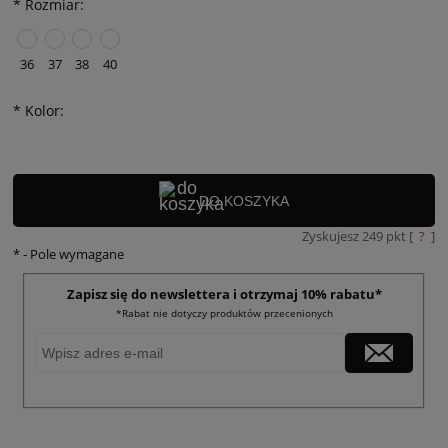
*
Rozmiar:
36
37
38
40
*
Kolor:
DO KOSZYKA
Zyskujesz
249
pkt [
?
]
*
- Pole wymagane
Zapisz się do newslettera i otrzymaj 10% rabatu*
*Rabat nie dotyczy produktów przecenionych