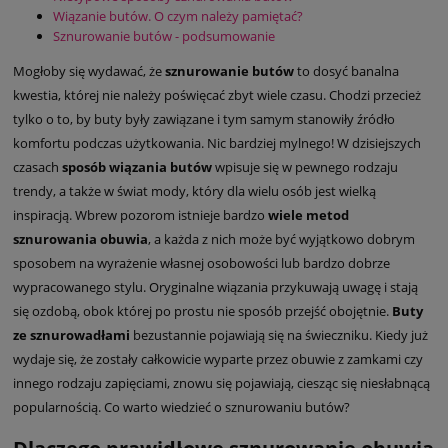
Wiązanie butów. O czym należy pamiętać?
Sznurowanie butów - podsumowanie
Mogłoby się wydawać, że
sznurowanie butów
to dosyć banalna
kwestia, której nie należy poświęcać zbyt wiele czasu. Chodzi przecież
tylko o to, by buty były zawiązane i tym samym stanowiły źródło
komfortu podczas użytkowania. Nic bardziej mylnego! W dzisiejszych
czasach
sposób wiązania butów
wpisuje się w pewnego rodzaju
trendy, a także w świat mody, który dla wielu osób jest wielką
inspiracją. Wbrew pozorom istnieje bardzo
wiele metod
sznurowania obuwia
, a każda z nich może być wyjątkowo dobrym
sposobem na wyrażenie własnej osobowości lub bardzo dobrze
wypracowanego stylu. Oryginalne wiązania przykuwają uwagę i stają
się ozdobą, obok której po prostu nie sposób przejść obojętnie.
Buty
ze sznurowadłami
bezustannie pojawiają się na świeczniku. Kiedy już
wydaje się, że zostały całkowicie wyparte przez obuwie z zamkami czy
innego rodzaju zapięciami, znowu się pojawiają, ciesząc się niesłabnącą
popularnością. Co warto wiedzieć o sznurowaniu butów?