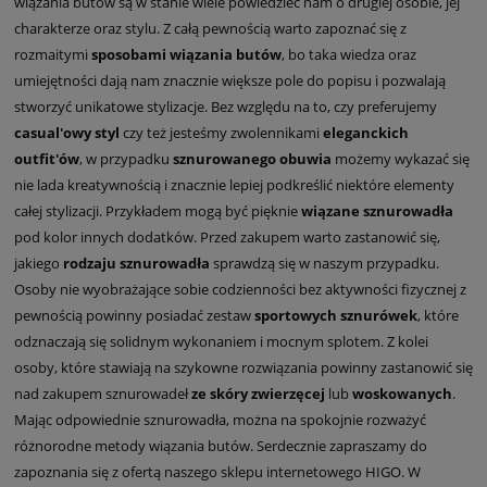
wiązania butów są w stanie wiele powiedzieć nam o drugiej osobie, jej
charakterze oraz stylu. Z całą pewnością warto zapoznać się z
rozmaitymi
sposobami wiązania butów
, bo taka wiedza oraz
umiejętności dają nam znacznie większe pole do popisu i pozwalają
stworzyć unikatowe stylizacje. Bez względu na to, czy preferujemy
casual'owy styl
czy też jesteśmy zwolennikami
eleganckich
outfit'ów
, w przypadku
sznurowanego obuwia
możemy wykazać się
nie lada kreatywnością i znacznie lepiej podkreślić niektóre elementy
całej stylizacji. Przykładem mogą być pięknie
wiązane sznurowadła
pod kolor innych dodatków. Przed zakupem warto zastanowić się,
jakiego
rodzaju sznurowadła
sprawdzą się w naszym przypadku.
Osoby nie wyobrażające sobie codzienności bez aktywności fizycznej z
pewnością powinny posiadać zestaw
sportowych sznurówek
, które
odznaczają się solidnym wykonaniem i mocnym splotem. Z kolei
osoby, które stawiają na szykowne rozwiązania powinny zastanowić się
nad zakupem sznurowadeł
ze skóry zwierzęcej
lub
woskowanych
.
Mając odpowiednie sznurowadła, można na spokojnie rozważyć
różnorodne metody wiązania butów. Serdecznie zapraszamy do
zapoznania się z ofertą naszego sklepu internetowego HIGO. W