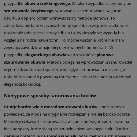
przypadku
obuwia trekkingowego
. W takim wypadku zaczynamy od
sznurowania krzyżowego
, wprowadzając sznurowadła w górne
dziurki, a dopiero potem wprowadzamy metodę pionową. To
zdecydowanie bardziej czasochłonny sposób na wiązanie, aczkolwiek
doskonale zabezpiecza stopy i dba o to, by cieszyły się wygodą bez
względu na rodzaj nawierzchni. To mocne wiązanie, które nie ma w
zwyczaju zawodzić w najmniej oczekiwanych momentach. W
przypadku
eleganckiego obuwia
warto skusić się
pionowe
sznurowanie obuwia
. Metoda polega na wprowadzaniu sznurowadeł
w górne dziurki, a następnie równoległym sznurowaniu do samego
dołu. W ten sposób powstaną estetyczne linie, które można zwieńczyć
elegancką kokardką.
Nietypowe sposoby sznurowania butów
Istnieje
bardzo wiele metod sznurowania butów
i można śmiało
powiedzieć, że moda na oryginalne rozwiązania ma się bardzo dobrze.
Miłośnicy ciekawych sznurowań są w stanie poświęcić sporo czasu na
idealne sploty, które staną się uzupełnieniem własnego stylu. Bardzo
ciekawie prezentuje się
sposób japońsk
i. W tej metodzie sznurowadła