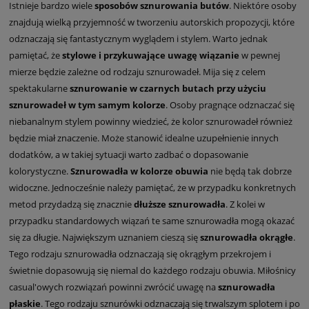
Istnieje bardzo wiele
sposobów sznurowania butów
. Niektóre osoby
znajdują wielką przyjemność w tworzeniu autorskich propozycji, które
odznaczają się fantastycznym wyglądem i stylem. Warto jednak
pamiętać, że
stylowe i przykuwające uwagę wiązanie
w pewnej
mierze będzie zależne od rodzaju sznurowadeł. Mija się z celem
spektakularne
sznurowanie w czarnych butach przy użyciu
sznurowadeł w tym samym kolorze
. Osoby pragnące odznaczać się
niebanalnym stylem powinny wiedzieć, że kolor sznurowadeł również
będzie miał znaczenie. Może stanowić idealne uzupełnienie innych
dodatków, a w takiej sytuacji warto zadbać o dopasowanie
kolorystyczne.
Sznurowadła w kolorze obuwia
nie będą tak dobrze
widoczne. Jednocześnie należy pamiętać, że w przypadku konkretnych
metod przydadzą się znacznie
dłuższe sznurowadła
. Z kolei w
przypadku standardowych wiązań te same sznurowadła mogą okazać
się za długie. Największym uznaniem cieszą się
sznurowadła okrągłe
.
Tego rodzaju sznurowadła odznaczają się okrągłym przekrojem i
świetnie dopasowują się niemal do każdego rodzaju obuwia. Miłośnicy
casual'owych rozwiązań powinni zwrócić uwagę na
sznurowadła
płaskie
. Tego rodzaju sznurówki odznaczają się trwalszym splotem i po