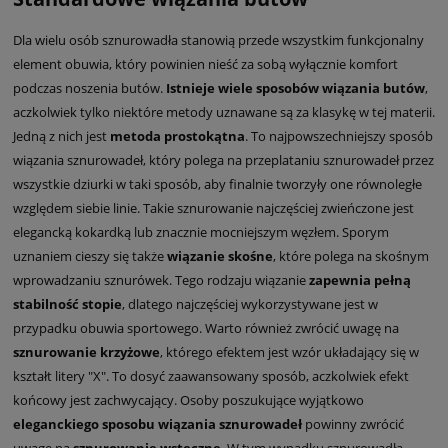
Dla wielu osób sznurowadła stanowią przede wszystkim funkcjonalny
element obuwia, który powinien nieść za sobą wyłącznie komfort
podczas noszenia butów.
Istnieje wiele sposobów wiązania butów
,
aczkolwiek tylko niektóre metody uznawane są za klasykę w tej materii.
Jedną z nich jest
metoda prostokątna
. To najpowszechniejszy sposób
wiązania sznurowadeł, który polega na przeplataniu sznurowadeł przez
wszystkie dziurki w taki sposób, aby finalnie tworzyły one równoległe
względem siebie linie. Takie sznurowanie najczęściej zwieńczone jest
elegancką kokardką lub znacznie mocniejszym węzłem. Sporym
uznaniem cieszy się także
wiązanie skośne
, które polega na skośnym
wprowadzaniu sznurówek. Tego rodzaju wiązanie
zapewnia pełną
stabilność stopie
, dlatego najczęściej wykorzystywane jest w
przypadku obuwia sportowego. Warto również zwrócić uwagę na
sznurowanie krzyżowe
, którego efektem jest wzór układający się w
kształt litery "X". To dosyć zaawansowany sposób, aczkolwiek efekt
końcowy jest zachwycający. Osoby poszukujące wyjątkowo
eleganckiego sposobu wiązania sznurowadeł
powinny zwrócić