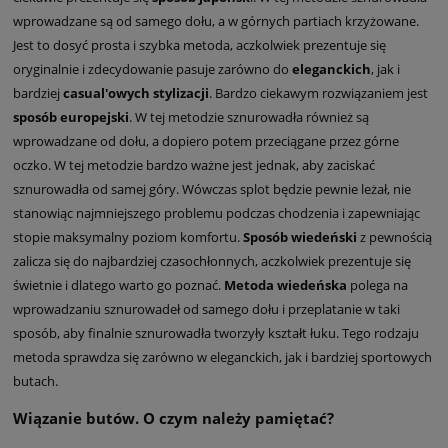
wprowadzane są od samego dołu, a w górnych partiach krzyżowane.
Jest to dosyć prosta i szybka metoda, aczkolwiek prezentuje się
oryginalnie i zdecydowanie pasuje zarówno do
eleganckich
, jak i
bardziej
casual'owych stylizacji
. Bardzo ciekawym rozwiązaniem jest
sposób europejski
. W tej metodzie sznurowadła również są
wprowadzane od dołu, a dopiero potem przeciągane przez górne
oczko. W tej metodzie bardzo ważne jest jednak, aby zaciskać
sznurowadła od samej góry. Wówczas splot będzie pewnie leżał, nie
stanowiąc najmniejszego problemu podczas chodzenia i zapewniając
stopie maksymalny poziom komfortu.
Sposób wiedeński
z pewnością
zalicza się do najbardziej czasochłonnych, aczkolwiek prezentuje się
świetnie i dlatego warto go poznać.
Metoda wiedeńska
polega na
wprowadzaniu sznurowadeł od samego dołu i przeplatanie w taki
sposób, aby finalnie sznurowadła tworzyły kształt łuku. Tego rodzaju
metoda sprawdza się zarówno w eleganckich, jak i bardziej sportowych
butach.
Wiązanie butów. O czym należy pamiętać?