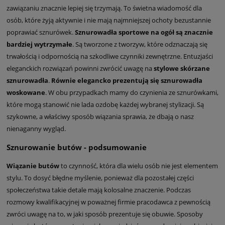
zawiązaniu znacznie lepiej się trzymają. To świetna wiadomość dla
osób, które żyją aktywnie i nie mają najmniejszej ochoty bezustannie
poprawiać sznurówek.
Sznurowadła sportowe na ogół są znacznie
bardziej wytrzymałe
. Są tworzone z tworzyw, które odznaczają się
trwałością i odpornością na szkodliwe czynniki zewnętrzne. Entuzjaści
eleganckich rozwiązań powinni zwrócić uwagę na
stylowe skórzane
sznurowadła
.
Równie elegancko prezentują się sznurowadła
woskowane
. W obu przypadkach mamy do czynienia ze sznurówkami,
które mogą stanowić nie lada ozdobę każdej wybranej stylizacji. Są
szykowne, a właściwy sposób wiązania sprawia, że dbają o nasz
nienaganny wygląd.
Sznurowanie butów - podsumowanie
Wiązanie butów
to czynność, która dla wielu osób nie jest elementem
stylu. To dosyć błędne myślenie, ponieważ dla pozostałej części
społeczeństwa takie detale mają kolosalne znaczenie. Podczas
rozmowy kwalifikacyjnej w poważnej firmie pracodawca z pewnością
zwróci uwagę na to, w jaki sposób prezentuje się obuwie. Sposoby