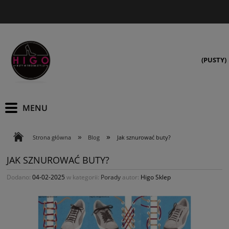
(PUSTY)
»
»
Strona główna
Blog
Jak sznurować buty?
JAK SZNUROWAĆ BUTY?
Dodano:
04-02-2025
w kategorii:
Porady
autor:
Higo Sklep