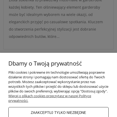
każdej kobiety. Ten olśniewający element garderoby
może być idealnym wyborem na wiele okazji, od
eleganckich przyjęć po casualowe spotkania. Kluczem
do stworzenia perfekcyjnej stylizacji jest dobranie
odpowiednich butów, które...
Dbamy o Twoją prywatność
Pliki cookies i pokrewne im technologie umożliwiają poprawne
WARUNKI ZAKUPÓW
działanie strony i pomagają nam dostosować ofertę do Twoich
potrzeb. Możesz zaakceptować wykorzystanie przez nas
wszystkich tych plików i przejść do sklepu lub dostosować użycie
plików do swoich preferencji, wybierając opcję "Dostosuj zgody".
MOJE KONTO
Więcej o plikach cookies przeczytasz w naszej Polityce
prywatności.
INFORMACJE O SKLEPIE
ZAAKCEPTUJ TYLKO NIEZBĘDNE