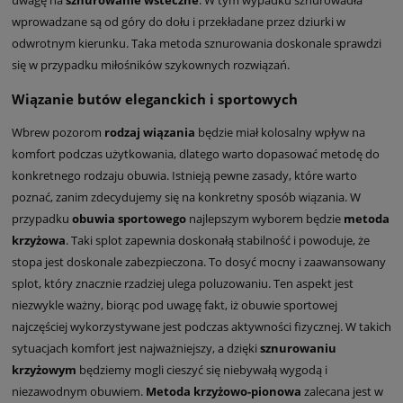
uwagę na
sznurowanie wsteczne
. W tym wypadku sznurowadła
wprowadzane są od góry do dołu i przekładane przez dziurki w
odwrotnym kierunku. Taka metoda sznurowania doskonale sprawdzi
się w przypadku miłośników szykownych rozwiązań.
Wiązanie butów eleganckich i sportowych
Wbrew pozorom
rodzaj wiązania
będzie miał kolosalny wpływ na
komfort podczas użytkowania, dlatego warto dopasować metodę do
konkretnego rodzaju obuwia. Istnieją pewne zasady, które warto
poznać, zanim zdecydujemy się na konkretny sposób wiązania. W
przypadku
obuwia sportowego
najlepszym wyborem będzie
metoda
krzyżowa
. Taki splot zapewnia doskonałą stabilność i powoduje, że
stopa jest doskonale zabezpieczona. To dosyć mocny i zaawansowany
splot, który znacznie rzadziej ulega poluzowaniu. Ten aspekt jest
niezwykle ważny, biorąc pod uwagę fakt, iż obuwie sportowej
najczęściej wykorzystywane jest podczas aktywności fizycznej. W takich
sytuacjach komfort jest najważniejszy, a dzięki
sznurowaniu
krzyżowym
będziemy mogli cieszyć się niebywałą wygodą i
niezawodnym obuwiem.
Metoda krzyżowo-pionowa
zalecana jest w