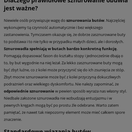
Dlaczego prawidłowe sznurowanie obuwia
jest ważne?
Niewiele osób przywiązuje wagę do
sznurowania butów
. Najczęściej
wykonujemy tą czynność automatycznie i bez większego
zastanowienia. Tymczasem okazuje się, że dobrze zasznurowane buty
to podstawa i to nie tylko w przypadku małych dzieci, ale i dorosłych.
Sznurowadła spełniają w butach bardzo konkretną funkcję
.
Pomagają dopasować fason do kształtu stopy i jednocześnie dbają o
to, by but wygodnie na niej leżał. Za lekko zasznurowane buty mogą
być zbyt luźne, co z kolei może przyczynić się do ich zsunięcia ze stóp.
Zbyt mocne sznurowanie może być z kolei przyczyną dokuczliwych
podrażnień oraz wielkiego dyskomfortu. Nie należy zapominać, że
odpowiednie sznurowanie
w pewien sposób wyraża nas własny styl.
Niedbale założone sznurowadła nie wzbudzają entuzjazmu i w
pewnych kręgach mogą być po prostu źle odebrane. Warto zatem
pamiętać, że nawet tak niepozorny element może mieć całkiem spore
znaczenie.
Standardowe wiązania butów