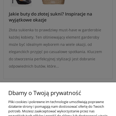
Jakie buty do złotej sukni? Inspiracje na
wyjątkowe okazje
Złota sukienka to prawdziwy must-have w garderobie
każdej kobiety. Ten olśniewający element garderoby
może być idealnym wyborem na wiele okazji, od
eleganckich przyjęć po casualowe spotkania. Kluczem
do stworzenia perfekcyjnej stylizacji jest dobranie
odpowiednich butów, które...
Dbamy o Twoją prywatność
Pliki cookies i pokrewne im technologie umożliwiają poprawne
WARUNKI ZAKUPÓW
działanie strony i pomagają nam dostosować ofertę do Twoich
potrzeb. Możesz zaakceptować wykorzystanie przez nas
wszystkich tych plików i przejść do sklepu lub dostosować użycie