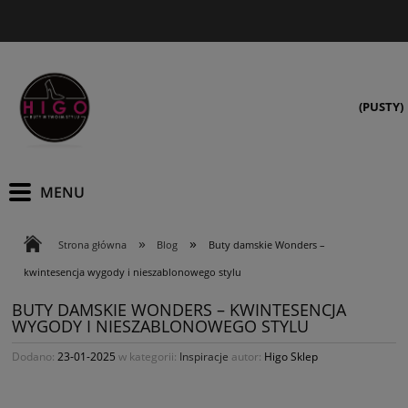
(PUSTY)
»
»
Strona główna
Blog
Buty damskie Wonders –
kwintesencja wygody i nieszablonowego stylu
BUTY DAMSKIE WONDERS – KWINTESENCJA
WYGODY I NIESZABLONOWEGO STYLU
Dodano:
23-01-2025
w kategorii:
Inspiracje
autor:
Higo Sklep